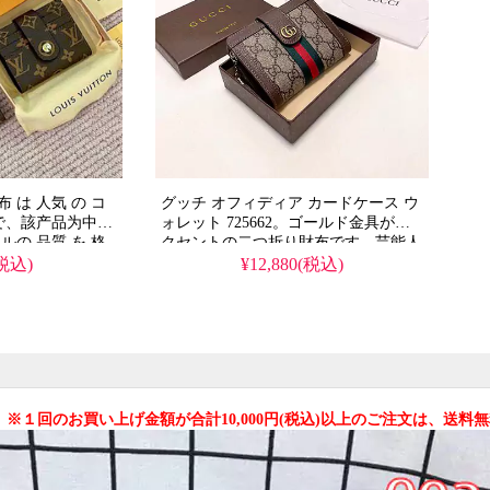
 は 人気 の コ
グッチ オフィディア カードケース ウ
 で、該产品为中古
ォレット 725662。ゴールド金具がア
ルの 品質 を 格
クセントの二つ折り財布です。芸能人
パー な 一品 で
も愛用する高級感あるデザインを、N
(税込)
¥12,880(税込)
ではなく 本物 の
級品相当のクオリティで格安に実現し
い デザイン を
たスーパー コピーとなっています。
 ※１回のお買い上げ金額が合計10,000円(税込)以上のご注文は、送