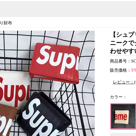
り財布
【シュプ
ニークで
わせやす
商品番号：SC21
¥
販売価格：
レビュー：(
カラー：