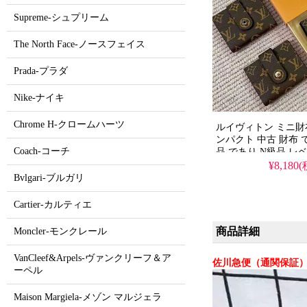
Supreme-シュプリーム
The North Face-ノースフェイス
Prada-プラダ
Nike-ナイキ
Chrome H-クロームハーツ
ルイヴィトン ミニ財布
ンパクト 中古 財布
Coach-コーチ
品 であり N級品 レベ
安 で 提供 する スー
¥8,180
す。スーパー コピー 
Bvlgari-ブルガリ
ルイヴィトン の 可愛
お届け します。
Cartier-カルティエ
商品詳細
Moncler-モンクレール
VanCleef&Arpels-ヴァンクリーフ＆ア
佐川急便（通関保証）
ーペル
Maison Margiela-メゾン マルジェラ