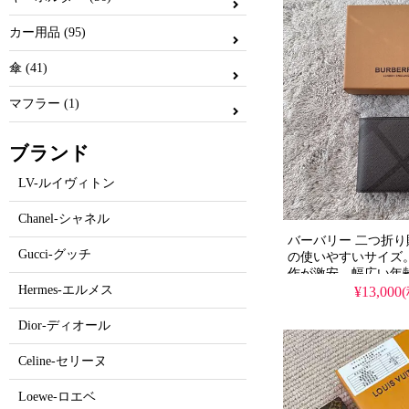
カー用品 (95)
傘 (41)
マフラー (1)
ブランド
LV-ルイヴィトン
Chanel-シャネル
バーバリー 二つ折り財
Gucci-グッチ
の使いやすいサイズ
作が激安、幅広い年
無料でお届け
Hermes-エルメス
¥13,000
Dior-ディオール
Celine-セリーヌ
Loewe-ロエベ