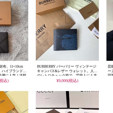
布、11×10cm
BURBERRY バーバリー ヴィンテージ
芸
。ハイブランド新
キャンバス&レザー ウォレット。人気
ー
齢層に人気！送料
のレトロチェック柄で、芸能人にも支
同
持される11x10cmの実用的な二つ折り
で
(税込)
¥9,000(税込)
サイズです。格安で楽しめる高精度ス
ン
ーパーコピー、輸入レザーを使用した
で
精巧な偽物です。