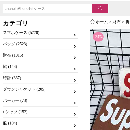
カテゴリ
ホーム
>
財布
>
折
スマホケース (5778)
-24%
バッグ (2523)
財布 (1015)
靴 (148)
時計 (367)
ダウンジャケット (205)
パーカー (73)
t シャツ (152)
服 (104)