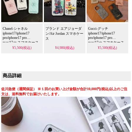
様。かわいい電気メッ
キクリアスタイルが流
行り、格安で手に入
り、
iPhone16pro/15promaxケ
Chanel-シャネル
ブランド エアジョーダ
Gucci-グッチ
ースとしても使える優
iphone17/iphone17
iphone17/iphone17
ン/Air Jordan スマホケー
れもの！
pro/iphone17 pro
pro/iphone17 pro
ス
max/17air スマホケース
max/17air スマホケース
¥5,500(税込)
¥4,980(税込)
¥5,500(税込)
商品詳細
佐川急便（通関保証） ※１回のお買い上げ金額が合計10,000円(税込)以上のご注
文は、送料無料でお届けいたします。