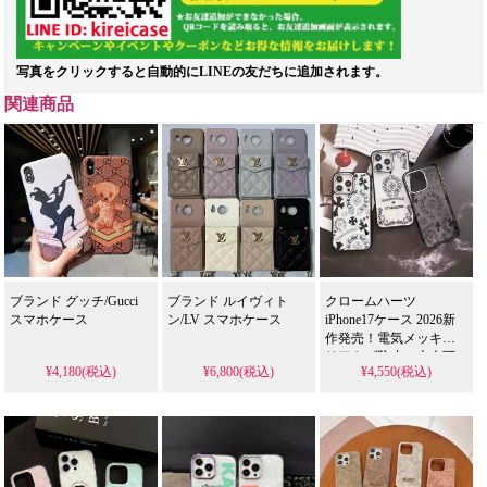
写真をクリックすると自動的にLINEの友だちに追加されます。
関連商品
ブランド グッチ/Gucci
ブランド ルイヴィト
クロームハーツ
スマホケース
ン/LV スマホケース
iPhone17ケース 2026新
作発売！電気メッキク
リアキズ防止、大人可
¥4,180(税込)
¥6,800(税込)
¥4,550(税込)
愛い綺麗オシャレハイ
ブランド。衝撃に強
い、
iPhone15/15pro/14pro/14plus/
全機種対応。芸能人も
愛用する人気ブラン
ド、防水の多機能仕