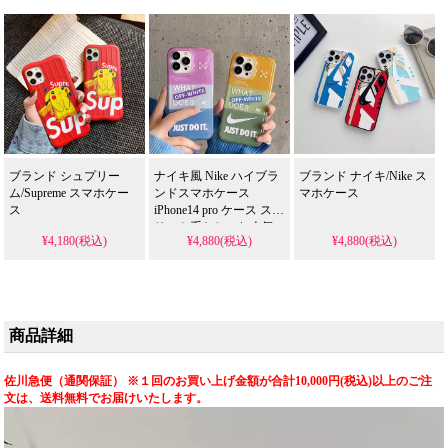
ブランド シュプリー
ナイキ風 Nike ハイブラ
ブランド ナイキ/Nike ス
ム/Supreme スマホケー
ンドスマホケース
マホケース
ス
iPhone14 pro ケース スト
リート系おしゃれ人気
¥4,180(税込)
¥4,880(税込)
¥4,880(税込)
カップル向け 薄型軽量
耐衝撃 画面保護 黄ばみ
防止 IMD
iPhone14/13/12/11 全機種
対応 1 個買うと 1 個無
料
商品詳細
佐川急便（通関保証） ※１回のお買い上げ金額が合計10,000円(税込)以上のご注
文は、送料無料でお届けいたします。