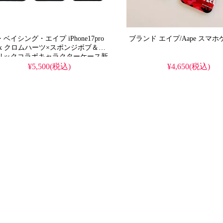
ベイシング・エイプ iPhone17pro
ブランド エイプ/Aa
ax クロムハーツ×スポンジボブ＆パ
リックコラボキャラクターケース新
売！芸能人も愛用する人気アイテ
¥5,500(税込)
¥4,650(税込)
、耐衝撃＆防水の多機能仕様。かわ
い海綿宝宝と派大星デザインが流行
のスタイル、iPhone17ケースとして
安で手に入る。
hone16pro/15promaxケースとしても
える優れもの！