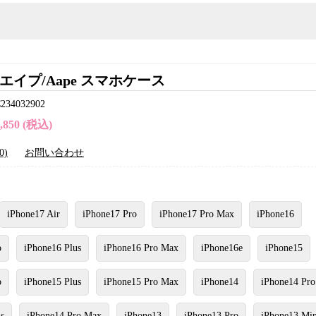
エイプ/Aape スマホケース
4032902
4,850 (税込)
0)
お問い合わせ
iPhone17 Air
iPhone17 Pro
iPhone17 Pro Max
iPhone16
o
iPhone16 Plus
iPhone16 Pro Max
iPhone16e
iPhone15
o
iPhone15 Plus
iPhone15 Pro Max
iPhone14
iPhone14 Pro
s
iPhone14 Pro Max
iPhone13
iPhone13 Pro
iPhone13 Min