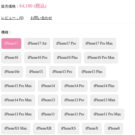
¥4,180 (税込)
販売価格：
レビュー：(0)
お問い合わせ
機種：
iPhone17
iPhone17 Air
iPhone17 Pro
iPhone17 Pro Max
iPhone16
iPhone16 Pro
iPhone16 Plus
iPhone16 Pro Max
iPhone16e
iPhone15
iPhone15 Pro
iPhone15 Plus
iPhone15 Pro Max
iPhone14
iPhone14 Pro
iPhone14 Plus
iPhone14 Pro Max
iPhone13
iPhone13 Pro
iPhone13 Mini
iPhone13 Pro Max
iPhone11
iPhone11 Pro
iPhone11 Pro Max
iPhoneXS Max
iPhoneXR
iPhoneXS
iPhoneX
iPhone8