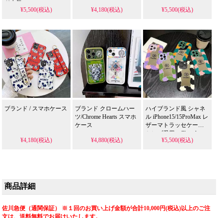
ド人気。
¥5,500(税込)
¥4,180(税込)
¥5,500(税込)
iPhone17/17pro/16/15/14/13
全機種対応。芸能人も
愛用する人気ブラン
ド、耐衝撃＆防水の多
機能仕様。かわいいロ
エベスタイルが流行
り、格安で手に入り、
iPhone16pro/15promaxケ
ースとしても使える優
れもの！（おしゃれ可
愛いケース）
ブランド / スマホケース
ブランド クロームハー
ハイブランド風 シャネ
ツ/Chrome Hearts スマホ
ル iPhone15/15ProMax レ
ケース
ザーマトラッセケース
セレブ愛用。Chanel
¥4,180(税込)
¥4,880(税込)
¥5,500(税込)
iPhone14pro/14 ラインス
トーン付き耐衝撃 ココ
マーク。iPhone13pro/12
レディースファッショ
ンプレゼント。かわい
い・安い・人気。耐衝
商品詳細
撃・防水・多機能iPhone
ケース。おしゃれ。
iPhone16pro/15promaxケ
佐川急便（通関保証） ※１回のお買い上げ金額が合計10,000円(税込)以上のご注
ース対応。
文は、送料無料でお届けいたします。