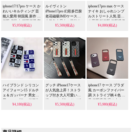
iphone17/17pro ケース か
ルイヴィトン
iphone17pro max ケース
わいいキルティング 芸
iPhone17pro 幻彩多巴胺
ナイキ おしゃれシンプ
能人愛用 韓国風 新作 耐
老花磁吸IMDケースが
ルストリート人気 芸能
衝撃 傷防止 画面保護 高
人気急上昇中！芸能人
人愛用 耐衝撃 衝撃吸収
¥5,950(税込)
¥5,500(税込)
¥4,880(税込)
品質 ヴィヴィアン風 ハ
御用達のシンプルで可
画面保護 実用的 ポリエ
イブランドスマホケー
愛いデザイン、耐衝撃
チレン素材 nike 風 ブラ
ス アイフォン
＆防水機能で安心使
ンドスマホケース アイ
18/17pro/17pro max 携帯
用。iPhone17ケースとし
フォン17/17pro 携帯ケー
ケース 全機種対応 1 個
て使える格安価格、値
ス 全機種対応
買うと 1 個無料
段以上におしゃれで多
機能。推し活や日常使
いにぴったりな一枚！
ハイブランド シリコン
グッチ iPhone17ケース
iphone17 ケース プラダ
アイフォーン15 ドルチ
が人気急上昇！ストラ
風 カーボンファイバー
ェ＆ガッバーナ 男女兼
ップ付き大人可愛いお
調 ストライプ柄 4 色 軽
用。モンブラン 低価格
揃いハイブランドデザ
量 衝撃吸収 滑り止め ミ
¥4,180(税込)
¥5,500(税込)
¥5,980(税込)
montblanc アイホン
イン、iPhone17/16全機
ニマル ユニセックス ス
14pro/13pro max GGケー
種対応。芸能人も注目
タイリッシュ 高品質
ス 売れ筋。アイフォン
するかわいいグッチス
prada スマホケース アイ
15plus対応。芸能人愛
トラップスタイル、耐
フォン17/17pro/17pro
用・かわいい・格安。
衝撃＆防水機能で実用
max 携帯ケース 全機種
おしゃれ 耐衝撃 防水。
性抜群。格安価格で
対応 無料プレゼント