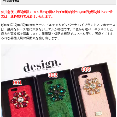
商品詳細
iPhone16pro/15promaxケ
iPhone17pro/16promaxケ
ース も人気。おすすめ
ースとしてもおすすめ
iPhone17ケース。
の多機能アイテム！流
佐川急便（通関保証） ※１回のお買い上げ金額が合計10,000円(税込)以上のご注
行りの最先端を行く一
文は、送料無料でお届けいたします。
品。（ストラップ付き
iphone17/17pro/17pro max ケース ドルチェ＆ガッバーナ ハイブランドスマホケース
ケース）
は、繊細なレース地に大きなジュエルが特徴です。2 色から選べ、キラキラした
輝きが高級感を演出します。耐衝撃・傷防止機能でスマホを守り、可愛くておし
ゃれな芸能人風の雰囲気を醸し出します。