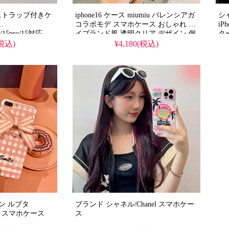
ro ストラップ付きケ
iphone16 ケース miumiu バレンシアガ
シ
コラボモデ スマホケース おしゃれ ハ
iPh
ax/15pro/15対応、
イブランド風 透明クリア デザイン 個
タ
＆シルバーバンパ
性的 ブランドロゴ ステッカー風 携帯
iP
(税込)
¥4,180(税込)
るかわいいデザイ
カバー 人気 アイフォン16/16pro/16pro
感ブ
能で実用性抜群。
max/16 plus 携帯ケース 全機種対応
人
して使える格安価
防
5promaxケースとし
iP
能アイテム！
ス
ン ルブタ
ブランド シャネル/Chanel スマホケー
ン/Christian Louboutin スマホケース
ス