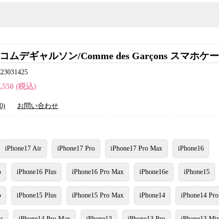
コムデギャルソン/Comme des Garçons スマホケ
031425
4,550 (税込)
0)
お問い合わせ
iPhone17 Air
iPhone17 Pro
iPhone17 Pro Max
iPhone16
o
iPhone16 Plus
iPhone16 Pro Max
iPhone16e
iPhone15
o
iPhone15 Plus
iPhone15 Pro Max
iPhone14
iPhone14 Pro
s
iPhone14 Pro Max
iPhone13
iPhone13 Pro
iPhone13 Min