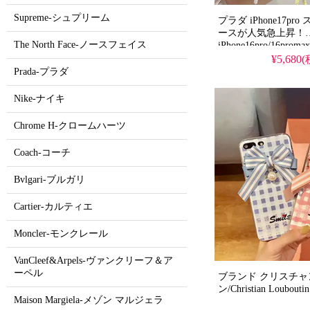
Supreme-シュプリーム
プラダ iPhone17p
ースが人気急上昇！
The North Face-ノースフェイス
iPhone16pro/16prom
水滴グラデーション
¥5,680
ー。芸能人も注目す
Prada-プラダ
ン、耐衝撃＆防水機
iPhone17ケースと
Nike-ナイキ
格、iPhone16pro/1
てもおすすめの多機
Chrome H-クロームハーツ
Coach-コーチ
Bvlgari-ブルガリ
Cartier-カルティエ
Moncler-モンクレール
VanCleef&Arpels-ヴァンクリーフ＆ア
ーペル
ブランド クリスチャ
Maison Margiela-メゾン マルジェラ