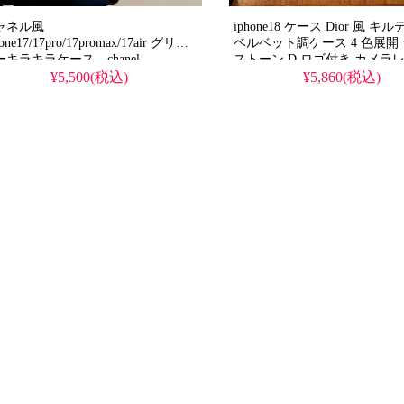
ャネル風
iphone18 ケース Dior 風 キ
one17/17pro/17promax/17air グリッ
ベルベット調ケース 4 色展開
ーキラキラケース。chanel
ストーン D ロゴ付き カメラ
hone16/16pro アイコンプリント 高級
レーム保護 耐衝撃 傷防止 お
¥5,500(税込)
¥5,860(税込)
ランド。iPhone15/14/13 pro 女子
芸能人風 大人レディース向け
気 Ins風ケース。流行り・耐衝撃・
ォン18/18pro/17pro/17pro m
水。かわいい・格安。おすすめ
ランド スマホケース 全機種
hone17ケース / 17プロプラスケー
。