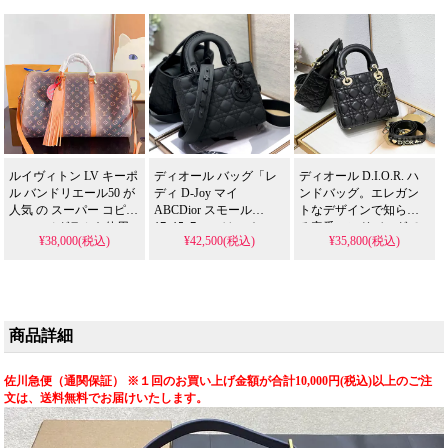
ウリングバッグスタイ
モデル。N級品レベルの
ながら原廠貨を謳うチ
ルが特徴です。N級品レ
精巧なスーパーコピー
ップ搭載モデルを 格安
ベルの高品質スーパー
品が格安で入手可能な
で提供し、芸能人 スタ
コピー品が格安で提供
ロエベ ロエベ バッグの
イルを手軽に取り入れ
され、ディオール ディ
注目アイテムです。
られます。
オール バッグの洗練さ
れた魅力を手軽に体感
いただけます。
ルイヴィトン LV キーポ
ディオール バッグ「レ
ディオール D.I.O.R. ハ
ル バンドリエール50 が
ディ D-Joy マイ
ンドバッグ。エレガン
人気 の スーパー コピ
ABCDior スモール
トなデザインで知られ
ー。モノグラムを使用
17x15x7cm」は、チェー
る定番ハンドバッグで
¥38,000(税込)
¥42,500(税込)
¥35,800(税込)
した超大容量ボストン
ンとレザーの取り外し
す。芸能人も選ぶ上品
バッグを精巧に再現。
可能な2本ストラップを
なスタイルを、N級品相
偽物 ながらメンズ・レ
備えた大人かわいいデ
当の美しさで格安に再
ディース兼用のロフー
ザインのバッグです。
現したスーパー コピー
ラファッションモデル
内部ジッパーポケット
となっています。
を 格安 で提供し、芸能
を備え、手提げ、ショ
商品詳細
人 スタイルを手軽に取
ルダー、斜め掛けの
り入れられます。
3WAYで使用可能な実用
性が魅力。この精巧な
佐川急便（通関保証） ※１回のお買い上げ金額が合計10,000円(税込)以上のご注
スーパーコピー品は、N
文は、送料無料でお届けいたします。
級品に迫る高品質を格
安で実現。ディオール