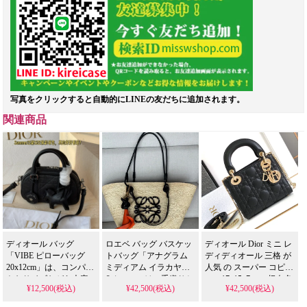
写真をクリックすると自動的にLINEの友だちに追加されます。
関連商品
ディオール バッグ
ロエベ バッグ バスケッ
ディオール Dior ミニ レ
「VIBE ピローバッグ
トバッグ「アナグラム
ディディオール 三格 が
20x12cm」は、コンパク
ミディアム イラカヤシ
人気 の スーパー コピ
トなサイズながら大容
&カーフ」は、手織りと
ー。17x15x7cmの奶白色
¥12,500(税込)
¥42,500(税込)
¥42,500(税込)
量を実現した人気モデ
カーフスキンを使用し
羊皮革を輸入素材・設
ル。最新シーズンのボ
た人気刺繍アナグラム
備で精巧に再現。偽物